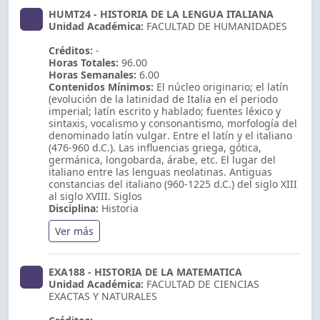
HUMT24 - HISTORIA DE LA LENGUA ITALIANA
Unidad Académica:
FACULTAD DE HUMANIDADES
Créditos:
-
Horas Totales:
96.00
Horas Semanales:
6.00
Contenidos Mínimos:
El núcleo originario; el latín
(evolución de la latinidad de Italia en el periodo
imperial; latín escrito y hablado; fuentes léxico y
sintaxis, vocalismo y consonantismo, morfología del
denominado latín vulgar. Entre el latín y el italiano
(476-960 d.C.). Las influencias griega, gótica,
germánica, longobarda, árabe, etc. El lugar del
italiano entre las lenguas neolatinas. Antiguas
constancias del italiano (960-1225 d.C.) del siglo XIII
al siglo XVIII. Siglos
Disciplina:
Historia
Ver más
EXA188 - HISTORIA DE LA MATEMATICA
Unidad Académica:
FACULTAD DE CIENCIAS
EXACTAS Y NATURALES