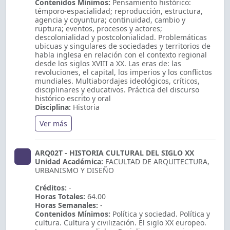
Contenidos Mínimos:
Pensamiento histórico:
témporo-espacialidad; reproducción, estructura,
agencia y coyuntura; continuidad, cambio y
ruptura; eventos, procesos y actores;
descolonialidad y postcolonialidad. Problemáticas
ubicuas y singulares de sociedades y territorios de
habla inglesa en relación con el contexto regional
desde los siglos XVIII a XX. Las eras de: las
revoluciones, el capital, los imperios y los conflictos
mundiales. Multiabordajes ideológicos, críticos,
disciplinares y educativos. Práctica del discurso
histórico escrito y oral
Disciplina:
Historia
Ver más
ARQ02T - HISTORIA CULTURAL DEL SIGLO XX
Unidad Académica:
FACULTAD DE ARQUITECTURA,
URBANISMO Y DISEÑO
Créditos:
-
Horas Totales:
64.00
Horas Semanales:
-
Contenidos Mínimos:
Política y sociedad. Política y
cultura. Cultura y civilización. El siglo XX europeo.