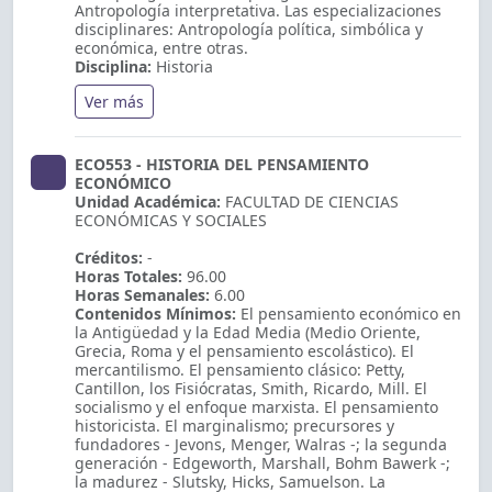
Antropología interpretativa. Las especializaciones
disciplinares: Antropología política, simbólica y
económica, entre otras.
Disciplina:
Historia
Ver más
ECO553 - HISTORIA DEL PENSAMIENTO
ECONÓMICO
Unidad Académica:
FACULTAD DE CIENCIAS
ECONÓMICAS Y SOCIALES
Créditos:
-
Horas Totales:
96.00
Horas Semanales:
6.00
Contenidos Mínimos:
El pensamiento económico en
la Antigüedad y la Edad Media (Medio Oriente,
Grecia, Roma y el pensamiento escolástico). El
mercantilismo. El pensamiento clásico: Petty,
Cantillon, los Fisiócratas, Smith, Ricardo, Mill. El
socialismo y el enfoque marxista. El pensamiento
historicista. El marginalismo; precursores y
fundadores - Jevons, Menger, Walras -; la segunda
generación - Edgeworth, Marshall, Bohm Bawerk -;
la madurez - Slutsky, Hicks, Samuelson. La