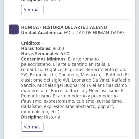
Ver más
HUMTAI - HISTORIA DEL ARTE ITALIANO
Unidad Académica:
FACULTAD DE HUMANIDADES
Créditos:
-
Horas Totales:
96.00
Horas Semanales:
6.00
Contenidos Mínimos:
El arte romano
paleocristiano. El arte Bizantino en Italia. El
romántico. El gótico, El primer Renacimiento (siglo
XV): Brunelleschi, Donatello, Masaccio, L.B Alberti.El
clasicismo del siglo XVI. Leonardo Da Vinci, Raffaello
Sanzio, Michelangel Buonarroti) y el anticlasicismo
manierista. el Barroco. Rococó y Neoclasicismo. El
Romanticismo. El arte moderno y posmoderno
(fauvismo, expresionismo, cubismo, surrealismo.
dadaísmo, expresionismo abstracto, pop art,
minimalismo, etc.).
Disciplina:
Historia
Ver más