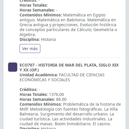
Créditos:
-
Horas Totales:
Horas Semanales:
-
Contenidos Mínimos:
Matemática en Egipto
antiguo. Matemática en Babilonia. Matemática en
Grecia antigua y proyecciones. Evolución histórica
de conceptos particulares de Cálculo; Geometría o
Algebra.
Disciplina:
Historia
Ver más
ECO707 - HISTORIA DE MAR DEL PLATA, SIGLO XIX
Y XX (OP.)
Unidad Académica:
FACULTAD DE CIENCIAS
ECONÓMICAS Y SOCIALES
Créditos:
-
Horas Totales:
1376.00
Horas Semanales:
86.00
Contenidos Mínimos:
Problemática de la historia de
MdP. Metodología con fuentes fotográficas. La Villa
Balnearia. Surgimiento del desarrollo urbano. La
ciudad turística. Las actividades industriales. La
ciudad de masas. Boom Inmobiliario. El casino.
Disciplina:
Historia