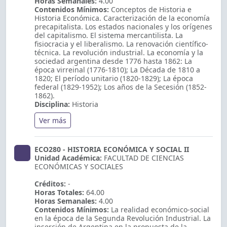
Horas Semanales:
4.00
Contenidos Mínimos:
Conceptos de Historia e
Historia Económica. Caracterización de la economía
precapitalista. Los estados nacionales y los orígenes
del capitalismo. El sistema mercantilista. La
fisiocracia y el liberalismo. La renovación científico-
técnica. La revolución industrial. La economía y la
sociedad argentina desde 1776 hasta 1862: La
época virreinal (1776-1810); La Década de 1810 a
1820; El período unitario (1820-1829); La época
federal (1829-1952); Los años de la Secesión (1852-
1862).
Disciplina:
Historia
Ver más
ECO280 - HISTORIA ECONÓMICA Y SOCIAL II
Unidad Académica:
FACULTAD DE CIENCIAS
ECONÓMICAS Y SOCIALES
Créditos:
-
Horas Totales:
64.00
Horas Semanales:
4.00
Contenidos Mínimos:
La realidad económico-social
en la época de la Segunda Revolución Industrial. La
inserción de Argentina en la propuesta de la