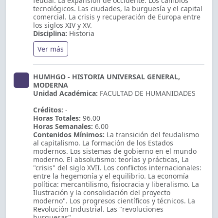
feudal. La expansión de occidente. Los cambios
tecnológicos. Las ciudades, la burguesía y el capital
comercial. La crisis y recuperación de Europa entre
los siglos XIV y XV.
Disciplina:
Historia
Ver más
HUMHGO - HISTORIA UNIVERSAL GENERAL,
MODERNA
Unidad Académica:
FACULTAD DE HUMANIDADES
Créditos:
-
Horas Totales:
96.00
Horas Semanales:
6.00
Contenidos Mínimos:
La transición del feudalismo
al capitalismo. La formación de los Estados
modernos. Los sistemas de gobierno en el mundo
moderno. El absolutismo: teorías y prácticas, La
"crisis" del siglo XVII. Los conflictos internacionales:
entre la hegemonía y el equilibrio. La economía
política: mercantilismo, fisiocracia y liberalismo. La
Ilustración y la consolidación del proyecto
moderno". Los progresos científicos y técnicos. La
Revolución Industrial. Las "revoluciones
burguesas".